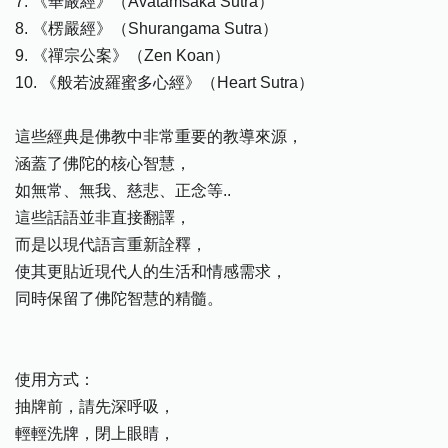
7. 《華嚴經》（Avatamsaka Sutra）
8. 《楞嚴經》（Shurangama Sutra）
9. 《禪宗公案》（Zen Koan）
10. 《般若波羅蜜多心經》（Heart Sutra）
這些經典是佛教中非常重要的教導來源，
涵蓋了佛陀的核心智慧，
如無常、無我、慈悲、正念等..
這些話語並非直接翻譯，
而是以現代語言重新詮釋，
使其更貼近現代人的生活和情感需求，
同時保留了佛陀智慧的精髓。
使用方式：
抽牌前，請先深呼吸，
輕輕洗牌，閉上眼睛，