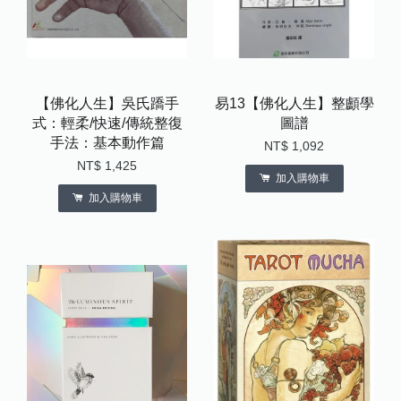
【佛化人生】吳氏蹻手
易13【佛化人生】整顱學
式：輕柔/快速/傳統整復
圖譜
手法：基本動作篇
NT$ 1,092
NT$ 1,425
加入購物車
加入購物車