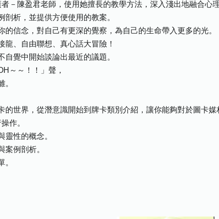
廣者－陳盈君老師，使用她擅長的教學方法，深入淺出地融合心
例剖析，並提供方便使用的教案。
你的信念，對自己有更深的覺察，為自己的生命帶入更多的光。
接龍、自由聯想、真心話大冒險！
不自覺中開始談論出最近的議題。
OH～～！！」聲，
離。
卡的世界，從潛意識開始到牌卡類別介紹，讓你能夠對於圖卡媒
行操作。
與靈性的概念。
與案例剖析。
單。