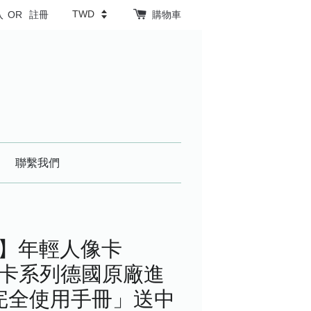
入
OR
註冊
購物車
聯繫我們
生】年輕人像卡
– OH卡系列德國原廠進
卡完全使用手冊」送中