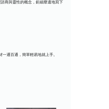
理諮商與靈性的概念，鉅細靡遺地寫下
材一通百通，簡單輕易地就上手。