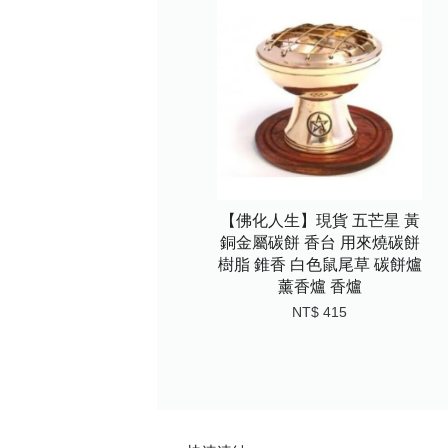
【佛化人生】現貨 五芒星 黃
銅金屬碳餅 香台 用來燒碳餅
樹脂 錐香 白色鼠尾草 碳餅爐
薰香爐 香爐
NT$ 415