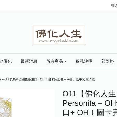
登
於佛化
最新消息
所有商品
服務說明
部落格
nita – OH卡系列德國原廠進口+ OH！圖卡完全使用手冊」送中文電子檔
O11【佛化人
Personita 
口+ OH！圖