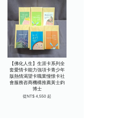
【佛化人生】生涯卡系列全
套愛情卡能力強項卡青少年
版熱情渴望卡職業憧憬卡社
會服務咨商機構推薦黃士鈞
博士
從
NT$ 4,550
起